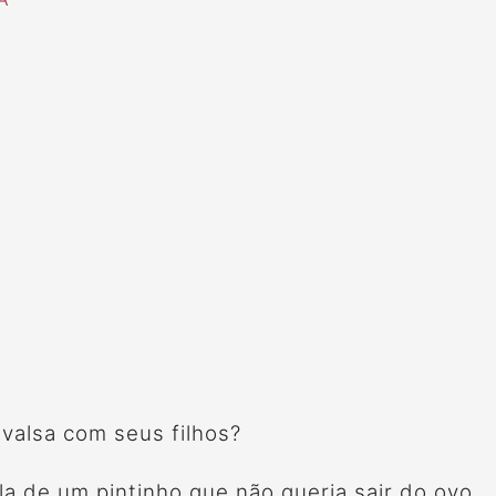
valsa com seus filhos?
la de um pintinho que não queria sair do ovo.