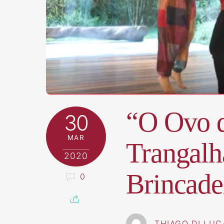
“O Ovo d
30
MAR
Trangalh
2020
Brincade
0
THIAGO DI LUC