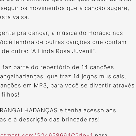
é seguir os movimentos que a canção sugere,
sta valsa.
gente pra dançar, a música do Horácio nos
 Você lembra de outras canções que contam
 de outra: “A Linda Rosa Juvenil”.
 faz parte do repertório de 14 canções
Trangalhadanças, que traz 14 jogos musicais,
anções em MP3, para você se divertir através
filhos!
TRANGALHADANÇAS e tenha acesso aos
as e à descrição das brincadeiras!
.hotmart.com/G24658664C?dp=1
para