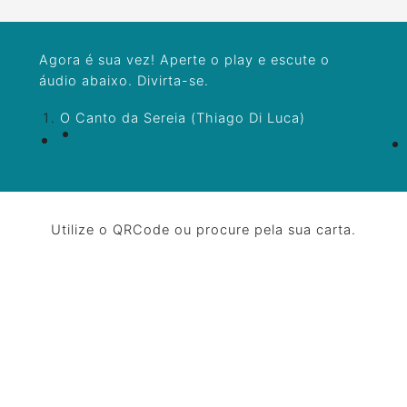
Agora é sua vez! Aperte o play e escute o
áudio abaixo. Divirta-se.
O Canto da Sereia (Thiago Di Luca)
Utilize o QRCode ou procure pela sua carta.