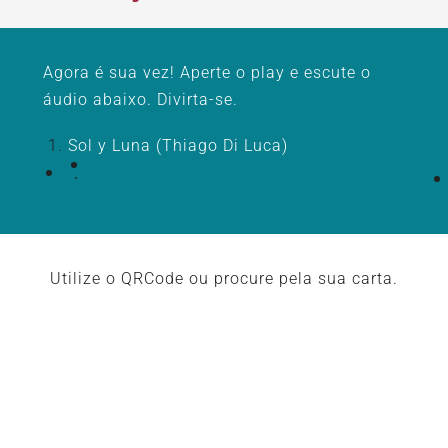
Agora é sua vez! Aperte o play e escute o
áudio abaixo. Divirta-se.
Sol y Luna (Thiago Di Luca)
Utilize o QRCode ou procure pela sua carta.