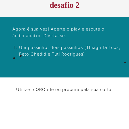
desafio 2
Agora é sua vez! Aperte o play e escute o
áudio abaixo. Divirta-se.
Um passinho, dois passinhos (Thiago Di Luca,
Beto Chedid e Tuti Rodrigues)
Utilize o QRCode ou procure pela sua carta.