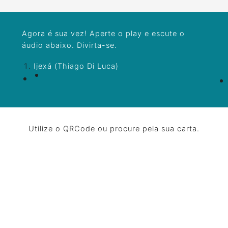
Agora é sua vez! Aperte o play e escute o
áudio abaixo. Divirta-se.
Ijexá (Thiago Di Luca)
Utilize o QRCode ou procure pela sua carta.