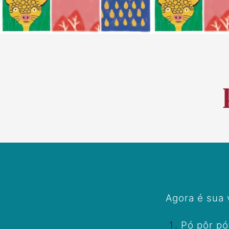
Agora é sua 
Pó pôr pó