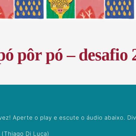
pó pôr pó – desafio 
vez! Aperte o play e escute o áudio abaixo. Div
 (Thiago Di Luca)