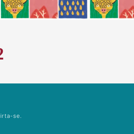
2
irta-se.