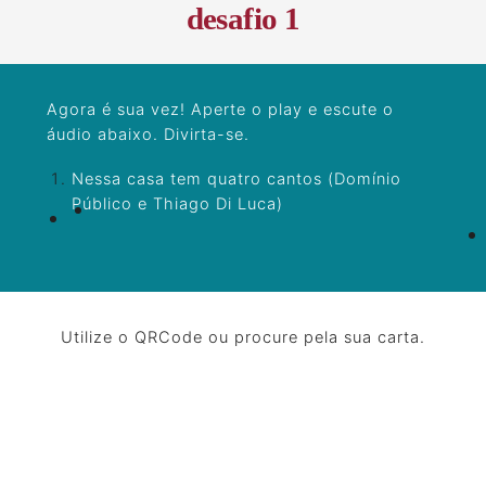
desafio 1
Agora é sua vez! Aperte o play e escute o
áudio abaixo. Divirta-se.
Nessa casa tem quatro cantos (Domínio
Público e Thiago Di Luca)
Utilize o QRCode ou procure pela sua carta.