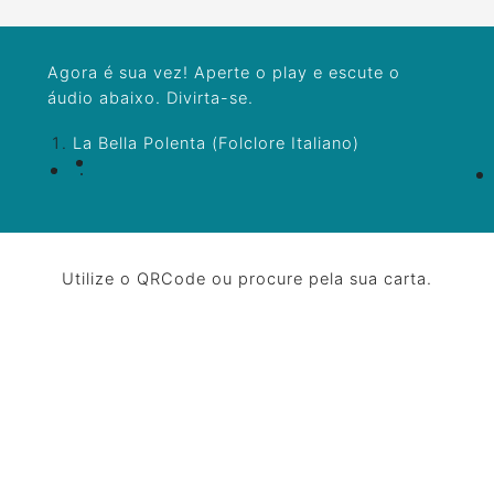
Agora é sua vez! Aperte o play e escute o
áudio abaixo. Divirta-se.
La Bella Polenta (Folclore Italiano)
Utilize o QRCode ou procure pela sua carta.