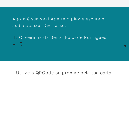
Agora é sua vez! Aperte o play e escute o
áudio abaixo. Divirta-se.
Oliveirinha da Serra (Folclore Português)
Utilize o QRCode ou procure pela sua carta.