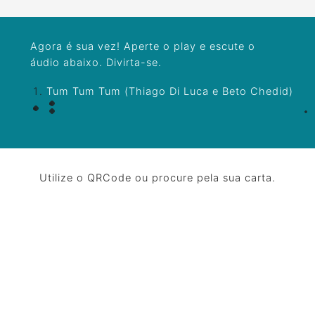
Agora é sua vez! Aperte o play e escute o
áudio abaixo. Divirta-se.
Tum Tum Tum (Thiago Di Luca e Beto Chedid)
Utilize o QRCode ou procure pela sua carta.