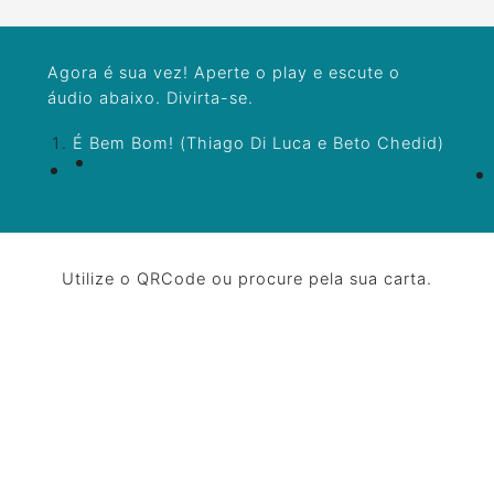
Agora é sua vez! Aperte o play e escute o
áudio abaixo. Divirta-se.
É Bem Bom! (Thiago Di Luca e Beto Chedid)
Utilize o QRCode ou procure pela sua carta.